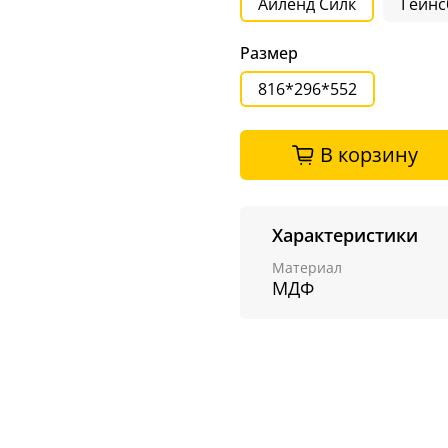
Айленд Силк
Гейнс
Размер
816*296*552
В корзину
Характеристики
Материал
МДФ