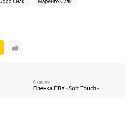
боро Силк
Маренго Силк
Отделка
Пленка ПВХ «Soft Touch».