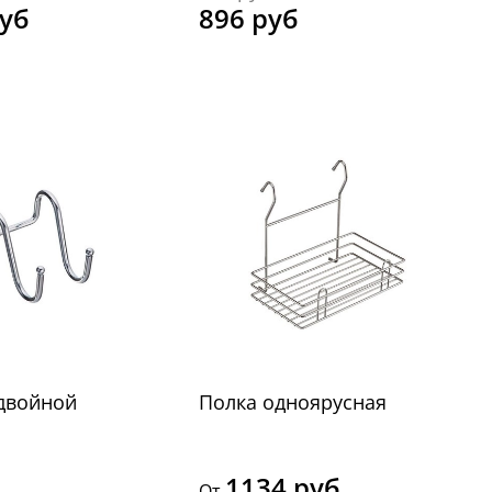
руб
896 руб
двойной
Полка одноярусная
1134 руб
От