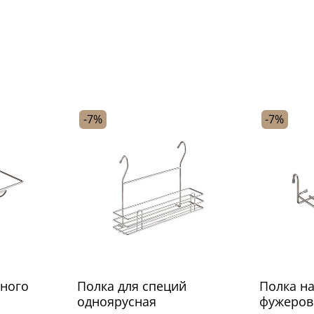
-7%
-7%
жного
Полка для специй
Полка на
одноярусная
фужеров