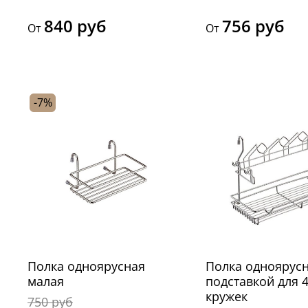
840 руб
756 руб
От
От
-7%
Полка одноярусная
Полка одноярусн
малая
подставкой для 4
кружек
750 руб