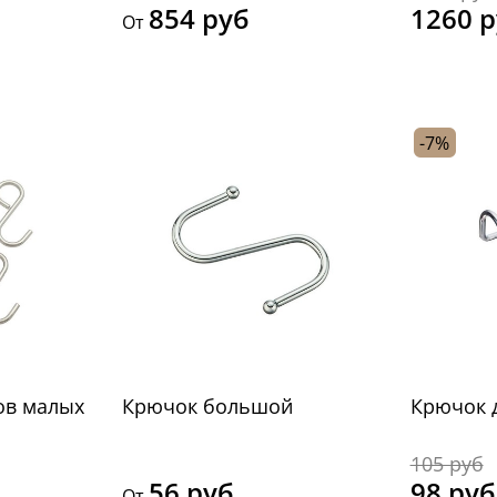
854 руб
1260 
От
-7%
ов малых
Крючок большой
Крючок 
105 руб
56 руб
98 руб
От