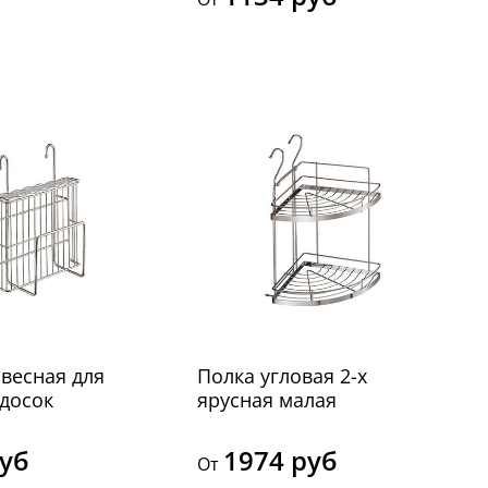
весная для
Полка угловая 2-х
досок
ярусная малая
руб
1974 руб
От