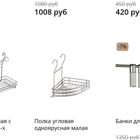
1080 руб
450 руб
1008 руб
420 ру
-7%
ая с
Полка угловая
Банки дл
-х
одноярусная малая
1350 руб