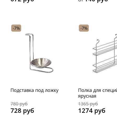
-7%
-7%
Подставка под ложку
Полка для специй
ярусная
780 руб
1365 руб
728 руб
1274 руб