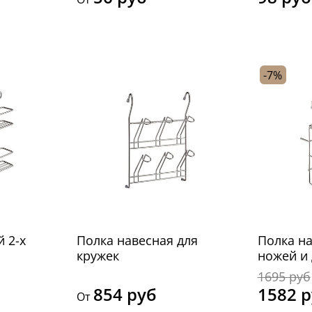
-7%
 2-х
Полка навесная для
Полка на
кружек
ножей и 
1695 руб
854 руб
1582 
От