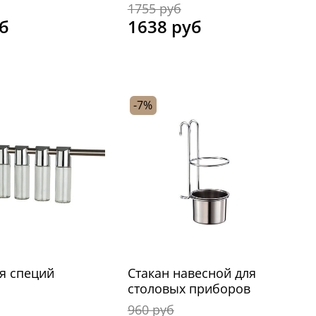
1755 руб
б
1638 руб
-7%
я специй
Стакан навесной для
столовых приборов
960 руб