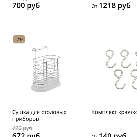
700 руб
1218 руб
От
-7%
Сушка для столовых
Комплект крючк
приборов
720 руб
672 руб
140 руб
От