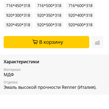
716*450*318
716*500*318
716*600*318
920*300*318
920*350*318
920*400*318
920*450*318
920*500*318
920*600*318
В корзину
Характеристики
Материал
МДФ
Отделка
Эмаль высокой прочности Renner (Италия).