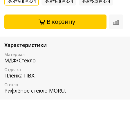
358*500*324
358*600*324
358*800*324
В корзину
Характеристики
Материал
МДФ/Стекло
Отделка
Пленка ПВХ.
Стекло
Рифлёное стекло MORU.