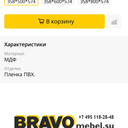
358*500*574
358*600*574
358*800*574
В корзину
Характеристики
Материал
МДФ
Отделка
Пленка ПВХ.