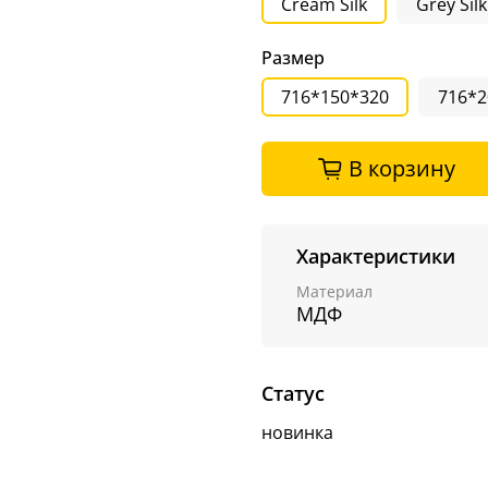
Cream Silk
Grey Silk
Размер
716*150*320
716*2
В корзину
Характеристики
Материал
МДФ
Статус
новинка