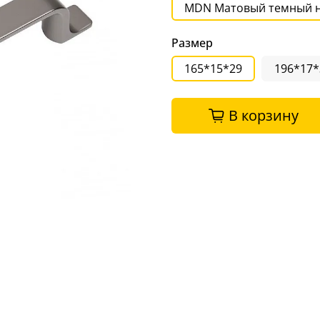
MDN Матовый темный 
Размер
165*15*29
196*17*
В корзину