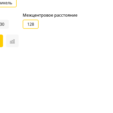
никель
Межцентровое расстояние
30
128