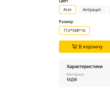
Цвет
Агат
Антрацит
Размер
712*348*16
В корзину
Характеристики
Материал
МДФ