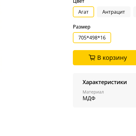
Цвет
Агат
Антрацит
Размер
705*498*16
В корзину
Характеристики
Материал
МДФ