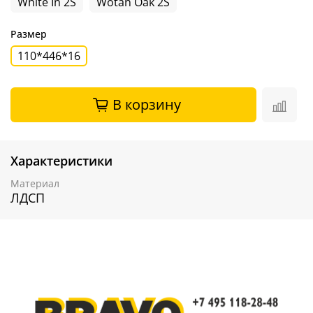
White In 2S
Wotan Oak 2S
Размер
110*446*16
В корзину
Характеристики
Материал
ЛДСП