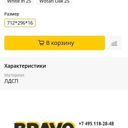
White In 2S
Wotan Oak 2S
Размер
712*296*16
В корзину
Характеристики
Материал
ЛДСП