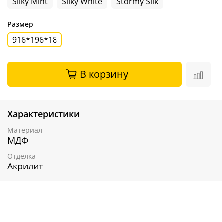
Silky Mint
Silky White
Stormy Silk
Размер
916*196*18
В корзину
Характеристики
Материал
МДФ
Отделка
Акрилит