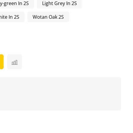
y-green In 2S
Light Grey In 2S
ite In 2S
Wotan Oak 2S