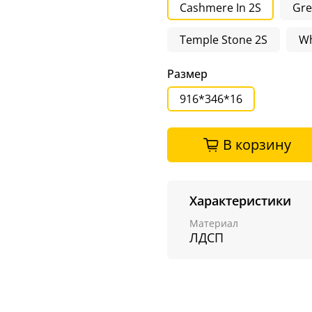
Cashmere In 2S
Gre
Temple Stone 2S
Wh
Размер
916*346*16
В корзину
Характеристики
Материал
ЛДСП